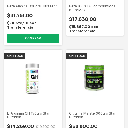
Beta Alanina 300grs UltraTech
Beta 1600 120 comprimidos
NutreMax
$31.751,00
$17.630,00
$28.575,90
con
$15.867,00
con
Transferencia
Transferencia
SIN STOCK
SIN STOCK
L-Arginina GH 150grs Star
Citrulina Malate 300grs Star
Nutrition
Nutrition
$14.269,00
$62.800,00
$19.100,00